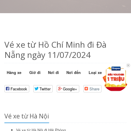
Vé xe từ Hồ Chí Minh đi Đà
Nẵng ngày 11/07/2024
Hãng xe
Giờ đi
Nơi đi
Nơi đến
Loại xe
Giá vé
Facebook
Twitter
Google+
Share
Vé xe từ Hà Nội
Vé xe từ Hà Nội đi Hải Phòng