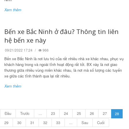
Xem thêm
Bến xe Bắc Ninh ở đâu? Thông tin liên
hệ bến xe này
09/21/2022 17:24
966
Bến xe Bắc Ninh là nơi lưu trú của rất nhiều nhà xe khác nhau, phục vụ
khách hàng trong và ngoài tỉnh hoạt động rất tốt. BX này là nơi giao
thương giữa nhiều vùng miền khác nhau, là nơi mà số lượng các tuyến
xe giữa các tỉnh thành qua lại rất nhiều.
Xem thêm
Đầu
Trước
...
23
24
25
26
27
28
29
30
31
32
33
...
Sau
Cuối