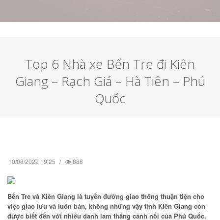
Top 6 Nhà xe Bến Tre đi Kiên
Giang – Rạch Giá – Hà Tiên – Phú
Quốc
10/08/2022 19:25
888
Bến Tre và Kiên Giang là tuyến đường giao thông thuận tiện cho
việc giao lưu và luôn bán, không những vậy tỉnh Kiên Giang còn
được biết đến với nhiều danh lam thắng cảnh nổi của Phú Quốc.