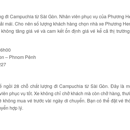
ng đi Campuchia từ Sài Gòn. Nhân viên phục vụ của Phương H
 thoải mái. Cho nên số lượng khách hàng chọn nhà xe Phương H
không tăng giá vé và cam kết ổn định giá vé kể cả thị trường
16h00
Gòn – Phnom Pênh
227
ế ngồi 28 chỗ chất lượng đi Campuchia từ Sài Gòn. Đây là mộ
 viên phục vụ tốt. Xe không chỉ chở khách mà còn chở hàng, th
 không mua vé trước vài ngày di chuyển. Bạn có thể đặt vé t
uyển hợp lý.