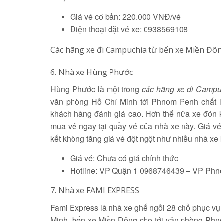
Giá vé cơ bản: 220.000 VNĐ/vé
Điện thoại đặt vé xe: 0938569108
Các hãng xe đi Campuchia từ bến xe Miền Đôn
6. Nhà xe Hùng Phước
Hùng Phước là một trong
các hãng xe đi Campu
văn phòng Hồ Chí Minh tới Phnom Penh chất lư
khách hàng đánh giá cao. Hơn thế nữa xe đón 
mua vé ngay tại quầy vé của nhà xe này. Giá v
kết không tăng giá vé đột ngột như nhiều nhà xe 
Giá vé: Chưa có giá chính thức
Hotline: VP Quận 1 0968746439 – VP Ph
7. Nhà xe FAMI EXPRESS
Fami Express là nhà xe ghế ngồi 28 chỗ phục vụ
Minh, bến xe Miền Đông cho tới văn phòng Ph