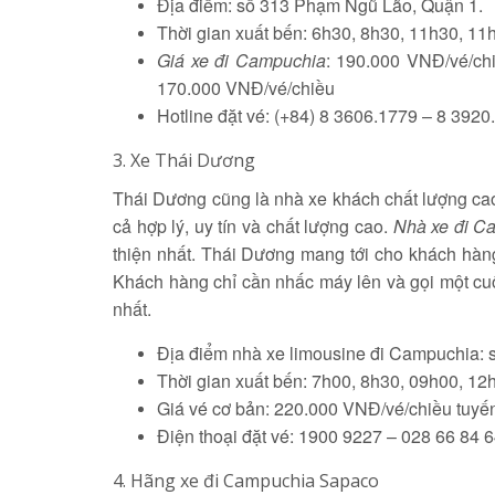
Địa điểm: số 313 Phạm Ngũ Lão, Quận 1.
Thời gian xuất bến: 6h30, 8h30, 11h30, 11
Giá xe đi Campuchia
: 190.000 VNĐ/vé/ch
170.000 VNĐ/vé/chiều
Hotline đặt vé: (+84) 8 3606.1779 – 8 392
3. Xe Thái Dương
Thái Dương cũng là nhà xe khách chất lượng cao
cả hợp lý, uy tín và chất lượng cao.
Nhà xe đi C
thiện nhất. Thái Dương mang tới cho khách hàng 
Khách hàng chỉ cần nhấc máy lên và gọi một cuộ
nhất.
Địa điểm nhà xe limousine đi Campuchia: 
Thời gian xuất bến: 7h00, 8h30, 09h00, 12
Giá vé cơ bản: 220.000 VNĐ/vé/chiều tuy
Điện thoại đặt vé: 1900 9227 – 028 66 84 
4. Hãng xe đi Campuchia Sapaco