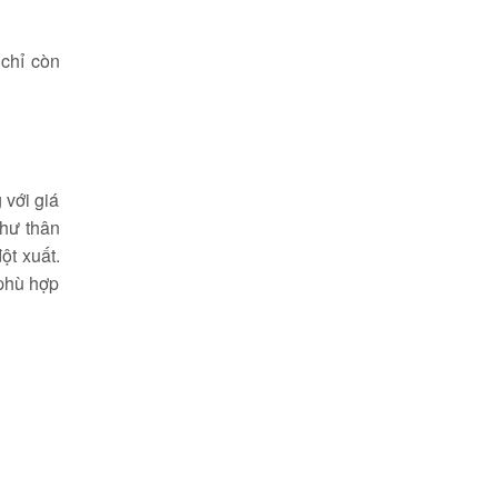
chỉ còn
 với giá
như thân
ột xuất.
 phù hợp