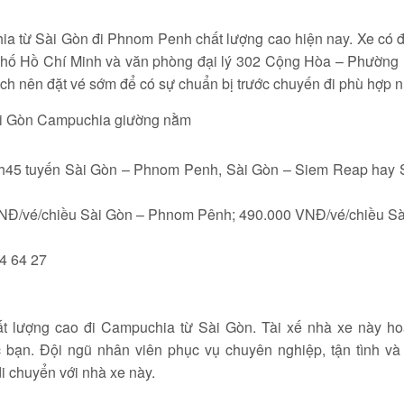
ia từ Sài Gòn đi Phnom Penh chất lượng cao hiện nay. Xe có 
phố Hồ Chí Minh và văn phòng đại lý 302 Cộng Hòa – Phường 
ch nên đặt vé sớm để có sự chuẩn bị trước chuyến đi phù hợp n
13h45 tuyến Sài Gòn – Phnom Penh, Sài Gòn – Siem Reap hay 
NĐ/vé/chiều Sài Gòn – Phnom Pênh; 490.000 VNĐ/vé/chiều Sà
84 64 27
 lượng cao đi Campuchia từ Sài Gòn. Tài xế nhà xe này ho
 bạn. Đội ngũ nhân viên phục vụ chuyên nghiệp, tận tình và
i chuyển với nhà xe này.