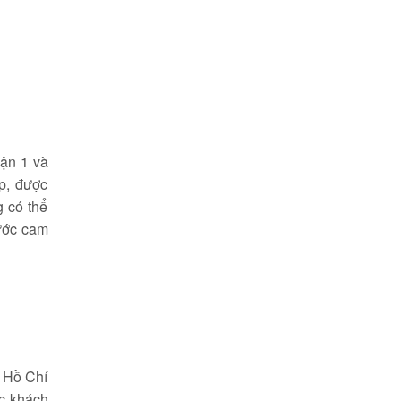
uận 1 và
p, được
 có thể
hước cam
g Hồ Chí
c khách