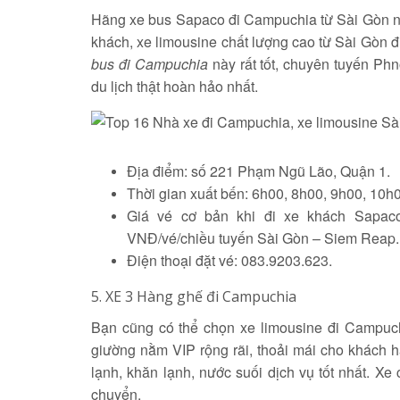
Hãng xe bus Sapaco đi Campuchia từ Sài Gòn nổi
khách, xe limousine chất lượng cao từ Sài Gòn 
bus đi Campuchia
này rất tốt, chuyên tuyến Ph
du lịch thật hoàn hảo nhất.
Địa điểm: số 221 Phạm Ngũ Lão, Quận 1.
Thời gian xuất bến: 6h00, 8h00, 9h00, 10h
Giá vé cơ bản khi đi xe khách Sapac
VNĐ/vé/chiều tuyến Sài Gòn – Siem Reap.
Điện thoại đặt vé: 083.9203.623.
5. XE 3 Hàng ghế đi Campuchia
Bạn cũng có thể chọn xe limousine đi Campu
giường nằm VIP rộng rãi, thoải mái cho khách 
lạnh, khăn lạnh, nước suối dịch vụ tốt nhất. X
chuyển.