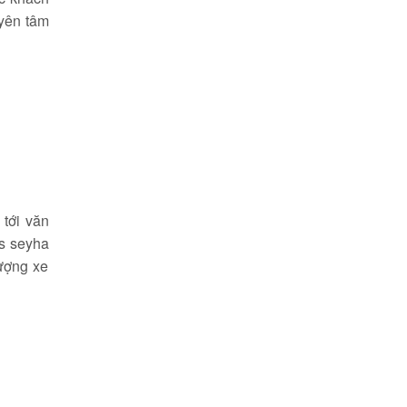
 yên tâm
 tới văn
as seyha
lượng xe