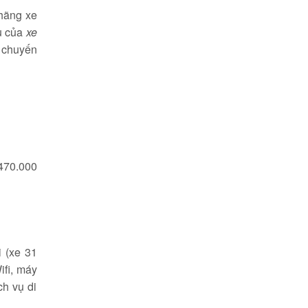
 hãng xe
vụ của
xe
g chuyến
470.000
 (xe 31
ifi, máy
ch vụ di