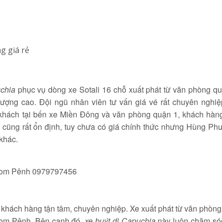
g giá rẻ
chia
phục vụ dòng xe Sotali 16 chỗ xuất phát từ văn phòng q
ợng cao. Đội ngũ nhân viên tư vấn giá vé rất chuyên nghiệ
khách tại bến xe Miền Đông và văn phòng quận 1, khách hàng
é cũng rất ổn định, tuy chưa có giá chính thức nhưng Hùng P
khác.
nom Pênh 0979797456
 khách hàng tận tâm, chuyên nghiệp. Xe xuất phát từ văn phòn
nom Pênh. Bên cạnh đó,
xe buýt di Capuchia
này luôn chăm só