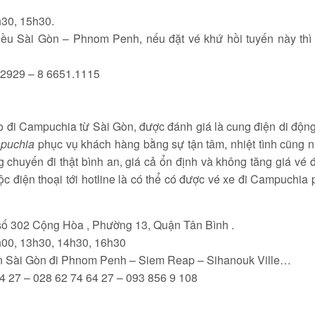
h30, 15h30.
iều Sài Gòn – Phnom Penh, nếu đặt vé khứ hồi tuyến này thì 
0.2929 – 8 6651.1115
 đi Campuchia từ Sài Gòn, được đánh giá là cung điện di động
apuchia
phục vụ khách hàng bằng sự tận tâm, nhiệt tình cũng 
chuyến đi thật bình an, giá cả ổn định và không tăng giá vé đ
c điện thoại tới hotline là có thể có được vé xe đi Campuchia
số 302 Cộng Hòa , Phường 13, Quận Tân Bình .
h00, 13h30, 14h30, 16h30
ến Sài Gòn đi Phnom Penh – Siem Reap – Sihanouk Ville…
64 27 – 028 62 74 64 27 – 093 856 9 108