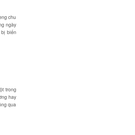
eng chu
eng ngày
 bị biến
t trong
ường hay
hông qua