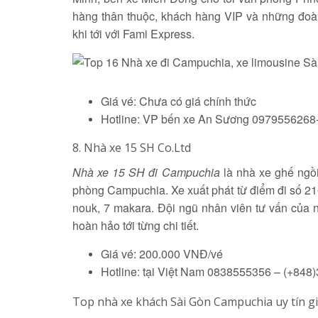
hàng thân thuộc, khách hàng VIP và những đoàn
khi tới với Fami Express.
Giá vé: Chưa có giá chính thức
Hotline: VP bến xe An Sương 097955626
8. Nhà xe 15 SH Co.Ltd
Nhà xe 15 SH đi Campuchia
là nhà xe ghế ngồi
phòng Campuchia. Xe xuất phát từ điểm đi số 2
nouk, 7 makara. Đội ngũ nhân viên tư vấn của 
hoàn hảo tới từng chi tiết.
Giá vé: 200.000 VNĐ/vé
Hotline: tại Việt Nam 0838555356 – (+84
Top nhà xe khách Sài Gòn Campuchia uy tín gi