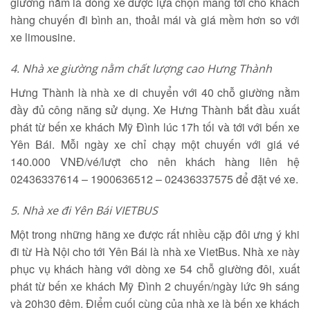
giường nằm là dòng xe được lựa chọn mang tới cho khách
hàng chuyến đi bình an, thoải mái và giá mềm hơn so với
xe limousine.
4.
Nhà xe giường nằm chất lượng cao Hưng Thành
Hưng Thành là nhà xe di chuyển với 40 chỗ giường nằm
đầy đủ công năng sử dụng. Xe Hưng Thành bắt đầu xuất
phát từ bến xe khách Mỹ Đình lúc 17h tối và tới với bến xe
Yên Bái. Mỗi ngày xe chỉ chạy một chuyến với giá vé
140.000 VNĐ/vé/lượt cho nên khách hàng liên hệ
02436337614 – 1900636512 – 02436337575 để đặt vé xe.
5.
Nhà xe đi Yên Bái VIETBUS
Một trong những hãng xe được rất nhiều cặp đôi ưng ý khi
đi từ Hà Nội cho tới Yên Bái là nhà xe VietBus. Nhà xe này
phục vụ khách hàng với dòng xe 54 chỗ giường đôi, xuất
phát từ bến xe khách Mỹ Đình 2 chuyến/ngày lức 9h sáng
và 20h30 đêm. Điểm cuối cùng của nhà xe là bến xe khách