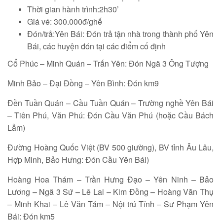
Thời gian hành trình:2h30’
Giá vé: 300.000đ/ghế
Đón/trả:Yên Bái: Đón trả tận nhà trong thành phố Yên
Bái, các huyện đón tại các điểm cố định
Cổ Phúc – Minh Quán – Trấn Yên: Đón Ngã 3 Ông Tượng
Minh Bảo – Đại Đồng – Yên Bình: Đón km9
Đền Tuần Quán – Cầu Tuần Quán – Trường nghề Yên Bái
– Tiên Phú, Văn Phú: Đón Cầu Văn Phú (hoặc Cầu Bách
Lẫm)
Đường Hoàng Quốc Việt (BV 500 giường), BV tỉnh Âu Lâu,
Hợp Minh, Bảo Hưng: Đón Cầu Yên Bái)
Hoàng Hoa Thám – Trần Hưng Đạo – Yên Ninh – Bảo
Lương – Ngã 3 Sứ – Lê Lai – Kim Đồng – Hoàng Văn Thụ
– Minh Khai – Lê Văn Tám – Nội trú Tỉnh – Sư Phạm Yên
Bái: Đón km5