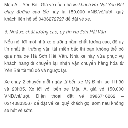
Mậu A – Yên Bái. Giá vé của nhà
xe khách Hà Nội Yên Bái
chạy đường cao tốc
này là 150.000 VNĐ/vé/lượt, quý
khách liên hệ số 0436272727 để đặt vé xe.
6.
Nhà xe chất lượng cao, uy tín Hà Sơn Hải Vân
Nếu nói tới một nhà xe giường nằm chất lượng cao, độ uy
tín nhất thị trường vận tải miền bắc thì bạn không thể bỏ
qua nhà xe Hà Sơn Hải Vân. Nhà xe này vừa phục vụ
khách hàng di chuyển lại nhận vận chuyển hàng hóa từ
Yên Bái tới thủ đô và ngược lại.
Xe chạy 2 chuyến mỗi ngày từ bến xe Mỹ Đình lúc 11h30
và 20h35. Xe tới với bến xe Mậu A, giá vé 150.000
VNĐ/vé/lượt. Điện thoại đặt vé 0986716262 –
02143833567 để đặt vé xe, quý khách gọi sớm nếu không
sẽ hết vé sớm.