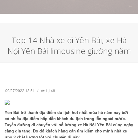
Top 14 Nhà xe đi Yên Bái, xe Hà
Nội Yên Bái limousine giường nằm
09/27/2022 18:51
1,149
Yên Bái trở thành địa điểm du lịch hot nhất mùa hè năm nay bởi
có nhiều địa điểm hấp dẫn khách du lịch trong lẫn ngoài nước.
Tuyến đường di chuyển với số lượng xe Hà Nội Yên Bái cũng ngày
càng gia tăng. Do đó khách hàng cần tìm kiếm cho mình nhà xe
ưng ý chất lượng tốt với chuyến đi này.